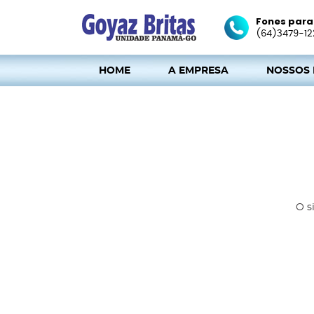
Fones para
(64)3479-12
HOME
A EMPRESA
NOSSOS
O s