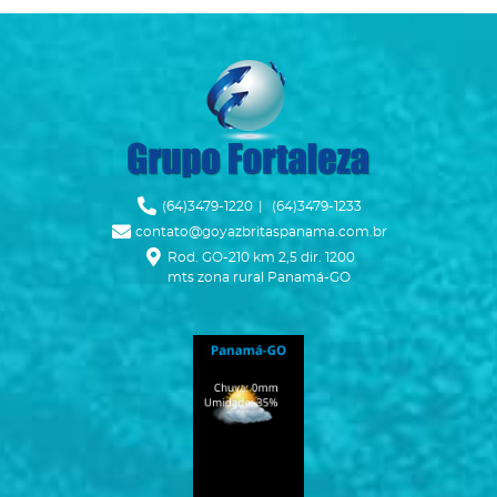
Ícone Telefone
(64)3479-1220
|
(64)3479-1233
Ícone Envelope
contato@goyazbritaspanama.com.br
Ícone Mapa
Rod. GO-210 km 2,5 dir. 1200
mts zona rural Panamá-GO