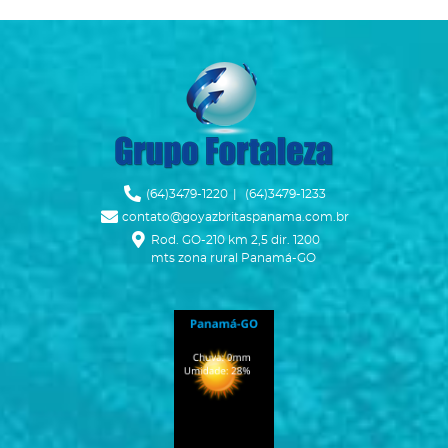
r
Ícone Telefone
(64)3479-1220
|
(64)3479-1233
Ícone Envelope
contato@goyazbritaspanama.com.br
Ícone Mapa
Rod. GO-210 km 2,5 dir. 1200
mts zona rural Panamá-GO